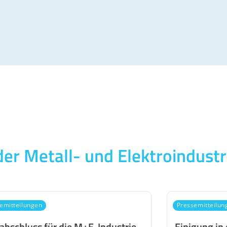
der Metall- und Elektroindustr
emitteilungen
Pressemitteilun
fabschluss für die M+E-Industrie
Einigung in