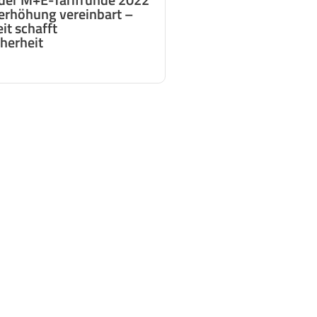
iferhöhung vereinbart –
it schafft
herheit