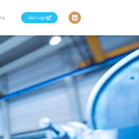
xNet Login
ns