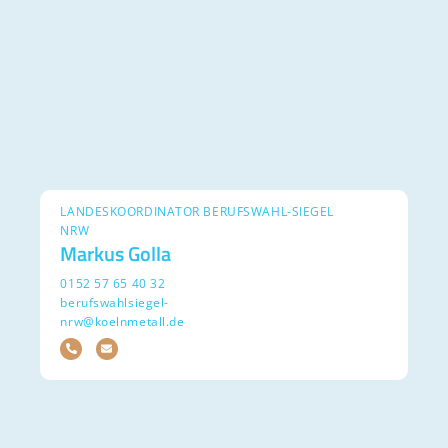
LANDESKOORDINATOR BERUFSWAHL-SIEGEL
NRW
Markus Golla
0152 57 65 40 32
berufswahlsiegel-
nrw@koelnmetall.de