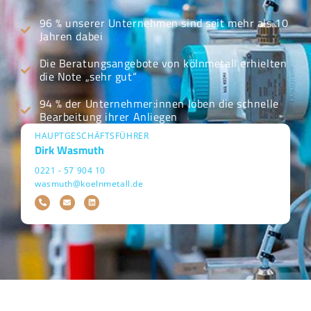
96 % unserer Unternehmen sind seit mehr als 10
Jahren dabei
Die Beratungsangebote von kölnmetall erhielten
die Note „sehr gut“
94 % der Unternehmer:innen loben die schnelle
Bearbeitung ihrer Anliegen
HAUPTGESCHÄFTSFÜHRER
Dirk Wasmuth
0221 - 57 904 10
wasmuth@koelnmetall.de