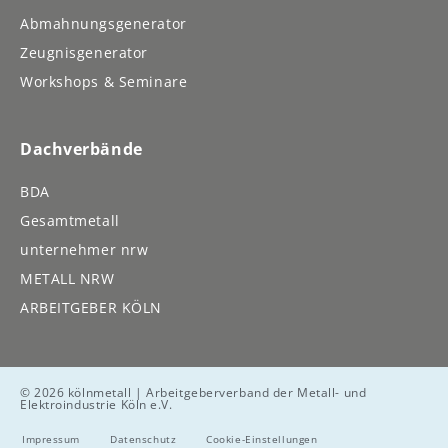
Abmahnungsgenerator
Zeugnisgenerator
Workshops & Seminare
Dachverbände
BDA
Gesamtmetall
unternehmer nrw
METALL NRW
ARBEITGEBER KÖLN
© 2026 kölnmetall | Arbeitgeberverband der Metall- und
Elektroindustrie Köln e.V.
Impressum
Datenschutz
Cookie-Einstellungen