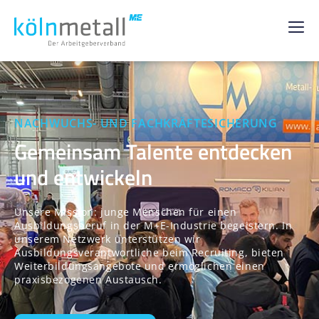
NACHWUCHS- UND FACHKRÄFTESICHERUNG
Gemeinsam Talente entdecken
und entwickeln
Unsere Mission: junge Menschen für einen
Ausbildungsberuf in der M+E-Industrie begeistern. In
unserem Netzwerk unterstützen wir
Ausbildungsverantwortliche beim Recruiting, bieten
Weiterbildungsangebote und ermöglichen einen
praxisbezogenen Austausch.