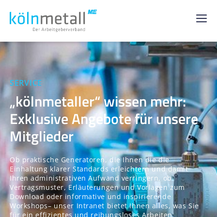
SERVICE
„kölnmetaller“ wissen mehr:
Exklusive Angebote für unsere
Mitglieder
Ob praktische Generatoren, die Ihnen die die
Einhaltung klarer Standards erleichtern und damit
Ihren administrativen Aufwand verringern, ob
Vertragsmuster, Erläuterungen und Vorlagen zum
Download oder informative und inspirierende
Workshops– unser Intranet bietet Ihnen alles, was Sie
für ein effizientes und reibungsloses Arbeiten