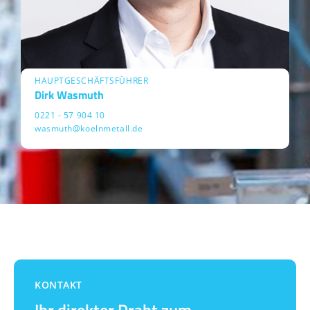
HAUPTGESCHÄFTSFÜHRER
Dirk Wasmuth
0221 - 57 904 10
wasmuth@koelnmetall.de
KONTAKT
Ihr direkter Draht zum