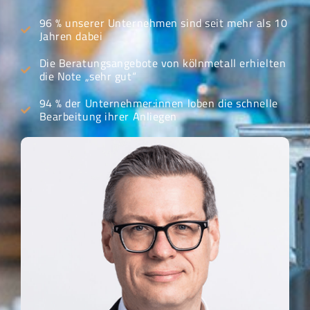
96 % unserer Unternehmen sind seit mehr als 10
Jahren dabei
Die Beratungsangebote von kölnmetall erhielten
die Note „sehr gut“
94 % der Unternehmer:innen loben die schnelle
Bearbeitung ihrer Anliegen